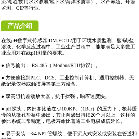
流/湖泊/饮用水水源地/地下水/海洋水质等）、水产养殖、环境
监测、CIP等行业。
产品介绍
在线pH数字式传感器IDM-EC112用于环境水质监测、酸/碱/盐
溶液、化学反应过程中、工业生产过程中，能够满足大多数工
业应用对在线pH测量的要求。
● 信号输出： RS-485（ Modbus/RTU协议）。
● 方便连接到PLC、DCS、工业控制计算机、通用控制器、无
纸记录仪器或触摸屏等第三方设备。
● 双高阻抗差动放大器，抗干扰强，响应速度快。
● pH探头，内部参比液在少100KPa（1Bar）的压力下，极其缓
慢的从微孔盐桥中渗出，其正向渗出持续20个月以上。这样的
参比系统非常稳定，电极寿命比普通工业电极成倍延长。
● 易于安装：3/4 NPT管螺纹，便于沉入式安装或安装在管道和