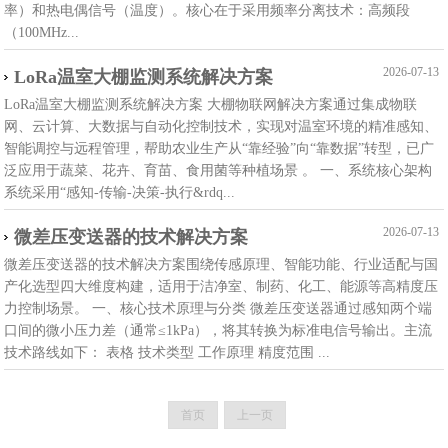
率）和热电偶信号（温度）。核心在于采用频率分离技术：高频段
（100MHz...
2026-07-13
LoRa温室大棚监测系统解决方案
LoRa温室大棚监测系统解决方案 ‌大棚物联网解决方案‌通过集成物联
网、云计算、大数据与自动化控制技术，实现对温室环境的精准感知、
智能调控与远程管理，帮助农业生产从“靠经验”向“靠数据”转型，已广
泛应用于蔬菜、花卉、育苗、食用菌等种植场景 。 一、系统核心架构
系统采用“感知-传输-决策-执行&rdq...
2026-07-13
微差压变送器的技术解决方案
微差压变送器的技术解决方案围绕‌传感原理、智能功能、行业适配与国
产化选型‌四大维度构建，适用于洁净室、制药、化工、能源等高精度压
力控制场景。 一、核心技术原理与分类 微差压变送器通过感知两个端
口间的微小压力差（通常≤1kPa），将其转换为标准电信号输出。主流
技术路线如下： 表格 技术类型 工作原理 精度范围 ...
首页
上一页