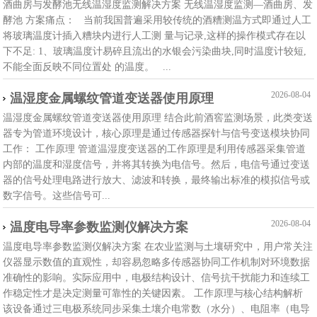
酒曲房与发酵池无线温湿度监测解决方案 无线温湿度监测—酒曲房、发
酵池 方案痛点： 当前我国普遍采用较传统的酒糟测温方式即通过人工
将玻璃温度计插入糟块内进行人工测 量与记录,这样的操作模式存在以
下不足: 1、玻璃温度计易碎且流出的水银会污染曲块,同时温度计较短,
不能全面反映不同位置处 的温度。 ...
2026-08-04
温湿度金属螺纹管道变送器使用原理
温湿度金属螺纹管道变送器使用原理 结合此前酒窖监测场景，此类变送
器专为管道环境设计，核心原理是通过‌传感器探针‌与‌信号变送模块‌协同
工作： 工作原理 管道温湿度变送器的工作原理是利用传感器采集管道
内部的温度和湿度信号，并将其转换为电信号。然后，电信号通过变送
器的信号处理电路进行放大、滤波和转换，最终输出标准的模拟信号或
数字信号。这些信号可...
2026-08-04
温度电导率参数监测仪解决方案
温度电导率参数监测仪解决方案 在农业监测与土壤研究中，用户常关注
仪器显示数值的直观性，却容易忽略多传感器协同工作机制对环境数据
准确性的影响。实际应用中，电极结构设计、信号抗干扰能力和连续工
作稳定性才是决定测量可靠性的关键因素。 工作原理与核心结构解析
该设备通过三电极系统同步采集土壤介电常数（水分）、电阻率（电导