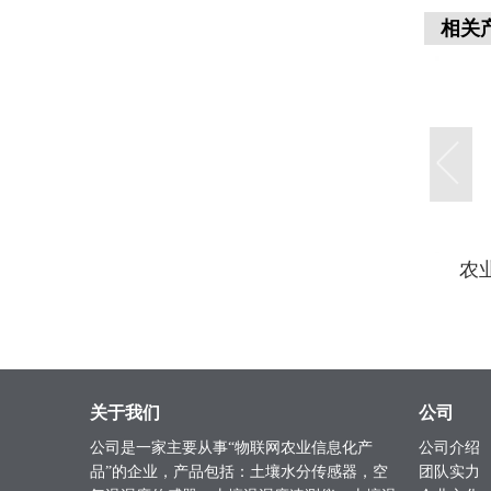
相关
湿
多层土壤水分温
农业大棚二氧化
物
度电导率参数监
碳传感器
测仪
关于我们
公司
公司是一家主要从事“物联网农业信息化产
公司介绍
品”的企业，产品包括：土壤水分传感器，空
团队实力