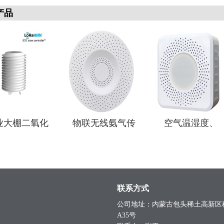
产品
联无线氨气传
空气温湿度、
光照传感器吸顶
感器
PM2.5/10、甲醛
rs485版
传感器七合一监
测仪
联系方式
公司地址：内蒙古包头稀土高新区
A35号