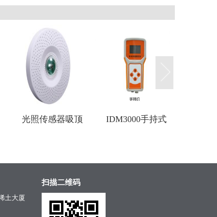
IDM3000手持式
手持式高精度露
长杆式
环境速测记录仪
点变送器
精度声
贝仪声
传
扫描二维码
稀土大厦