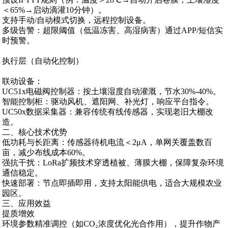
＜65%→启动滴灌10分钟）。
支持手动/自动模式切换，远程控制设备。
多级告警‌：超限阈值（低温冻害、高湿病害）通过APP/短信实
时预警。
执行层（自动化控制）‌
联动设备‌：
UC51x电磁阀控制器：按土壤湿度自动灌溉，节水30%-40%。
智能控制柜：驱动风机、遮阳网、补光灯，响应平台指令。
UC50x数据采集器：兼容传统有线传感器，实现老旧大棚改
造。
二、核心技术优势‌
低功耗与长距离‌：传感器待机电流＜2μA，单网关覆盖数百
亩，减少布线成本60%。
强抗干扰‌：LoRa扩频技术穿透植被、薄膜大棚，保障复杂环境
通信稳定。
快速部署‌：节点即插即用，支持太阳能供电，适合大规模农业
园区。
三、应用效益‌
提质增效‌
环境参数精准调控（如CO₂浓度优化光合作用），提升作物产