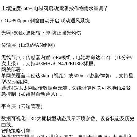
土壤湿度<60% 电磁阀启动滴灌 按作物需水量调节
CO₂>800ppm 侧窗自动开启 联动通风系统
光照>50klx 遮阳帘下降 防止强光灼伤
传输层（LoRaWAN组网）‌
无线节点‌：传感器内置LoRa模组，电池寿命达2-5年（10分钟/
次上报），支持433MHz/CN470/EU868频段。
网关部署‌：
单网关覆盖半径达3km（视距）或500m（密集作物），支持星
型/Mesh组网。
通过4G/以太网回传数据至云端，边缘计算网关可本地触发紧
急控制（如超温自动通风）。
平台层（云端管理）‌
数据可视化‌：3D大棚模型动态展示环境参数、设备状态及历史
曲线。
智能策略引擎‌：
预设IFTTT规则（例：温度＞28℃→自动开启卷膜；土壤湿度