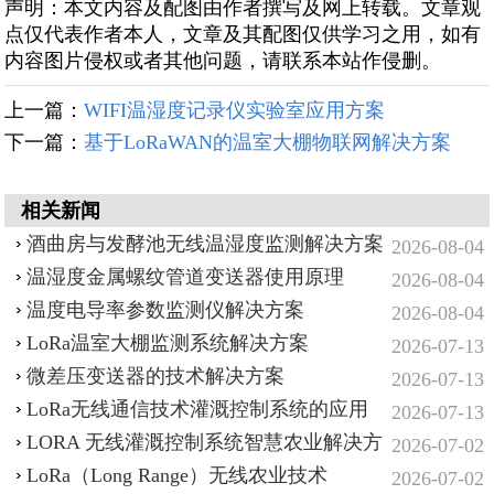
声明：本文内容及配图由作者撰写及网上转载。文章观
点仅代表作者本人，文章及其配图仅供学习之用，如有
内容图片侵权或者其他问题，请联系本站作侵删。
上一篇：
WIFI温湿度记录仪实验室应用方案
下一篇：
基于LoRaWAN的温室大棚物联网解决方案
相关新闻
酒曲房与发酵池无线温湿度监测解决方案
2026-08-04
温湿度金属螺纹管道变送器使用原理
2026-08-04
温度电导率参数监测仪解决方案
2026-08-04
LoRa温室大棚监测系统解决方案
2026-07-13
微差压变送器的技术解决方案
2026-07-13
LoRa无线通信技术灌溉控制系统的应用
2026-07-13
LORA 无线灌溉控制系统智慧农业解决方
2026-07-02
案
LoRa（Long Range）无线农业技术
2026-07-02