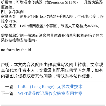
扩展性‌：可增湿度传感器（如Sensirion SHT40），升级为温湿
度监控。
四、参考案例
家庭酒窖‌：使用2个NB-IoT传感器+手机APP，年耗电<5度，误
报率<1%。
小型酒庄‌：LoRa组网覆盖5个窖区，节省人工巡检成本‌50%‌。
需要帮您定制一份‌50㎡酒窖的具体设备清单和预算表‌吗？包含
采购链接和安装指南~
no form by the id.
声明：本文内容及配图由作者撰写及网上转载。文章观
点仅代表作者本人，文章及其配图仅供学习之用，如有
内容图片侵权或者其他问题，请联系本站作侵删。
上一篇：
LoRa（Long Range）无线农业技术
下一篇：
WIFI温湿度记录仪实验室应用方案