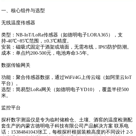
一、核心组件与选型
无线温度传感器‌
类型‌：NB-IoT/LoRa传感器（如德明电子LORA365），支
持-40℃~85℃范围，±0.3℃精度。
安装‌：磁吸式固定于酒架或墙面，无需布线，IP65防护防潮。
成本‌：单点约‌200-500元‌，电池寿命‌3-5年‌。
数据传输网关‌
功能‌：聚合传感器数据，通过WiFi/4G上传云端（如阿里云IoT
平台）。
选型‌：简易型LoRa网关（如德明电子YD10），覆盖半径‌500
米‌。
监控平台‌
探杆数字测温仪是专为临时储粮仓、土壤、酒窖的温度检测配
套生产的内蒙古德明电子科技有限公司产品解决方案 联系电
话：15384841043张工，每根探杆根据装粮高度的不同设计 2-5