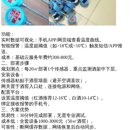
功能‌：
实时数据可视化：手机APP/网页端查看温度曲线。
智能报警：温度超阈值（如>18℃或<10℃）触发短信/APP推
送。
成本‌：基础云服务年费约‌300-800元‌。
二、部署步骤
规划测点‌：每20㎡部署1个传感器，重点监测酒架中下层。
安装设备‌：
传感器粘贴于酒窖墙面（避开空调直吹）。
网关置于酒窖入口处，连接电源和网络。
配置平台‌：
设置温度阈值（红酒推荐‌12-16℃‌，白酒‌10-14℃‌）。
绑定接收报警的手机号。
三、方案优势
简易性‌：30分钟完成部署，无需专业调试。
成本低‌：全套设备‌1000-3000元‌（50㎡酒窖）。
可靠性‌：断网缓存数据，网络恢复后自动同步。