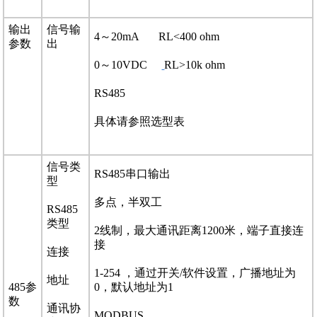
输出
信号输
4～20mA RL<400 ohm
参数
出
0～10VDC
RL>10k ohm
RS485
具体请参照选型表
信号类
RS485串口输出
型
多点，半双工
RS485
类型
2线制，最大通讯距离1200米，端子直接连
接
连接
1-254 ，通过开关/软件设置，广播地址为
地址
485参
0，默认地址为1
数
通讯协
MODBUS