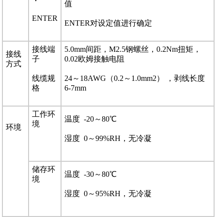
值
ENTER
ENTER对设定值进行确定
接线端
5.0mm间距，M2.5钢螺丝，0.2Nm扭矩，
接线
子
0.02欧姆接触电阻
方式
线缆规
24～18AWG（0.2～1.0mm2） ，剥线长度
格
6-7mm
工作环
温度 -20～80℃
境
环境
湿度 0～99%RH，无冷凝
储存环
温度 -30～80℃
境
湿度 0～95%RH，无冷凝