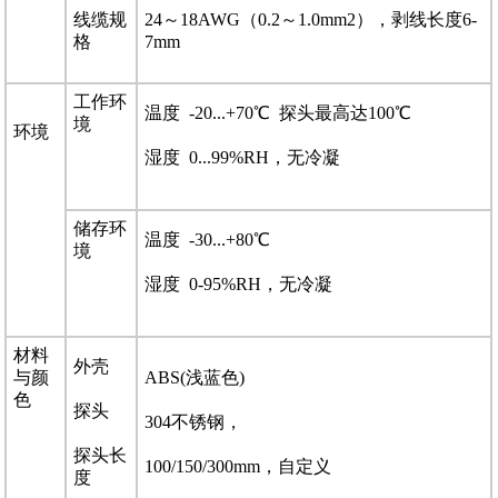
线缆规
24～18AWG（0.2～1.0mm2），剥线长度6-
格
7mm
工作环
温度 -20...+70℃ 探头最高达100℃
境
环境
湿度 0...99%RH，无冷凝
储存环
温度 -30...+80℃
境
湿度 0-95%RH，无冷凝
材料
外壳
与颜
ABS(浅蓝色)
色
探头
304不锈钢，
探头长
100/150/300mm，自定义
度