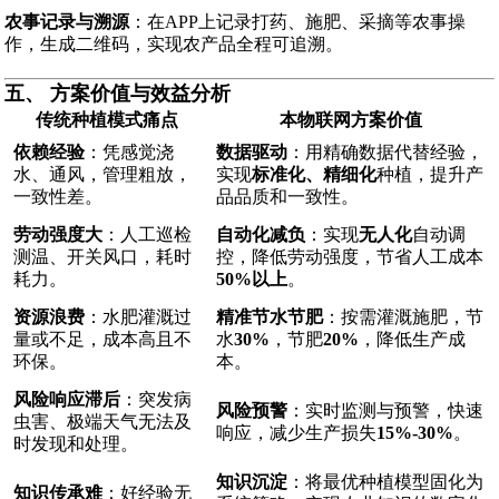
农事记录与溯源
：在APP上记录打药、施肥、采摘等农事操
作，生成二维码，实现农产品全程可追溯。
五、 方案价值与效益分析
传统种植模式痛点
本物联网方案价值
依赖经验
：凭感觉浇
数据驱动
：用精确数据代替经验，
水、通风，管理粗放，
实现
标准化、精细化
种植，提升产
一致性差。
品品质和一致性。
劳动强度大
：人工巡检
自动化减负
：实现
无人化
自动调
测温、开关风口，耗时
控，降低劳动强度，节省人工成本
耗力。
50%以上
。
资源浪费
：水肥灌溉过
精准节水节肥
：按需灌溉施肥，节
量或不足，成本高且不
水
30%
，节肥
20%
，降低生产成
环保。
本。
风险响应滞后
：突发病
风险预警
：实时监测与预警，快速
虫害、极端天气无法及
响应，减少生产损失
15%-30%
。
时发现和处理。
知识沉淀
：将最优种植模型固化为
知识传承难
：好经验无