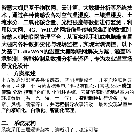
智慧大棚是基于物联网、云计算、大数据分析等系统技
术，通过各种传感设备对空气温湿度、土壤温湿度、土
壤水分、二氧化碳含量、光照强度等数据进行监测，利
用以太网、4G、WIFI的网络信号传输采集到的数据到
智慧大棚物联网管理平台，从而实现手机或电脑端查看
大棚内各种数据变化与现场监控，实现宏观调控。以下
为基于LoRaWAN的温室大棚物联网解决方案，涵盖环
境监测、智能控制及数据分析全流程，专为农业温室场
景优化设计
一、 方案概述
本方案通过部署各类传感器、智能控制设备，并依托物联网云
平台，构建一个 内蒙古德明电子科技有限公司智慧农业
“感知-
传输-分析-控制”
的自动化闭环系统。它能够
实时监测
温室内的
环境参数（温、光、湿、土、气），
智能调控
执行设备（卷
帘、风机、滴灌等），并
远程指导
农事活动，最终实现温室生
产的
精细化、自动化、智能化管理
。
二、 系统架构
系统采用三层逻辑架构，清晰明了，稳定可靠。