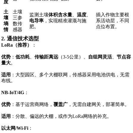
度
土
土壤
监测土壤
体积含水量
、
温度
、
插入作物主要根
壤
三参
电导率
，实现精准灌溉与施
系活动层，不同
墒
数传
肥。
点位布置。
情
感器
2. 通信技术选型
LoRa（推荐）
：
优势
：
低功耗
、
传输距离远
（3-5公里）、
自组网灵活
、
节点容
量大
。
适用
：大型园区、多个大棚联网，传感器采用电池供电，无需
布线。
NB-IoT/4G
：
优势
：基于运营商网络，
覆盖广
，无需自建网关，部署简单。
适用
：分散、偏远的大棚，或作为LoRa网络的补充。
以太网/Wi-Fi
：