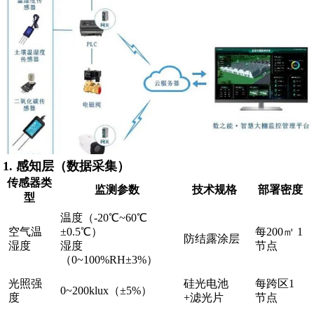
1. ‌
感知层
‌（数据采集）
传感器类
监测参数
技术规格
部署密度
型
温度（-20℃~60℃
空气温
±0.5℃）
每200㎡ 1
防结露涂层
湿度
湿度
节点
（0~100%RH±3%）
光照强
硅光电池
每跨区1
0~200klux（±5%）
度
+滤光片
节点