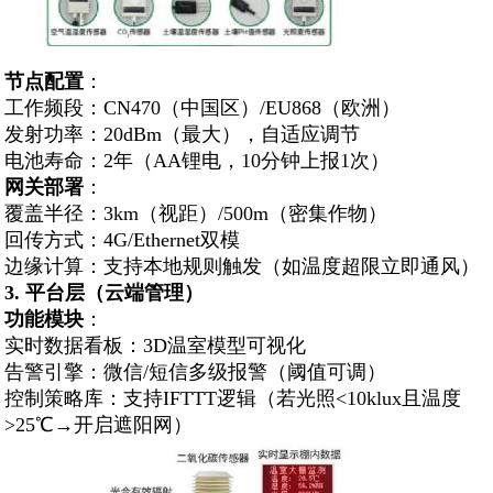
节点配置
‌：
工作频段：CN470（中国区）/EU868（欧洲）
发射功率：20dBm（最大），自适应调节
电池寿命：2年（AA锂电，10分钟上报1次）
网关部署
‌：
覆盖半径：3km（视距）/500m（密集作物）
回传方式：4G/Ethernet双模
边缘计算：支持本地规则触发（如温度超限立即通风）
3. ‌
平台层
‌（云端管理）
功能模块
‌：
实时数据看板：3D温室模型可视化
告警引擎：微信/短信多级报警（阈值可调）
控制策略库：支持IFTTT逻辑（若光照<10klux且温度
>25℃→开启遮阳网）