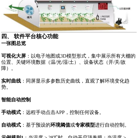
四、 软件平台核心功能
一张图总览
可视化大屏
：以电子地图或3D模型形式，集中展示所有大棚的
位置、关键环境数据（温/光/湿/土）、设备状态（开/关/故
障）。
实时曲线
：同屏显示多参数历史曲线，直观了解环境变化趋
势。
智能自动控制
手动模式
：远程手动点击APP，控制任何设备。
自动模式
：基于预设的
环境阈值
或
专家模型
进行自动控制。
示例规则1
：当温度 > 28℃时，自动开启顶卷膜；当温度 >