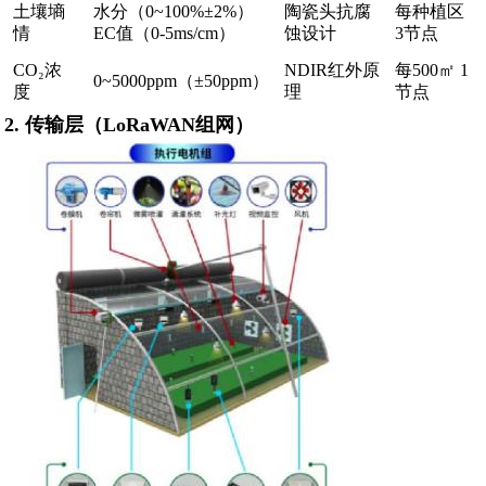
土壤墒
水分（0~100%±2%）
陶瓷头抗腐
每种植区
情
EC值（0-5ms/cm）
蚀设计
3节点
CO₂浓
NDIR红外原
每500㎡ 1
0~5000ppm（±50ppm）
度
理
节点
2. ‌
传输层
‌（LoRaWAN组网）