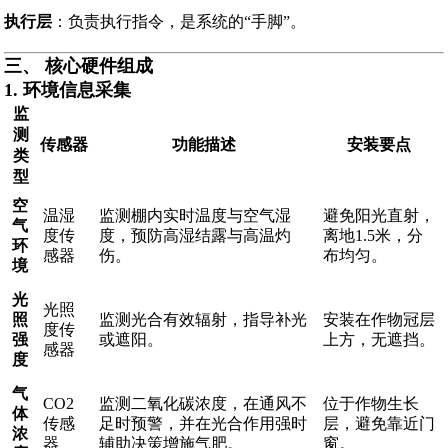
执行层
：负责执行指令，是系统的“手脚”。
三、 核心硬件组成
1. 环境信息采集
监
测
传感器
功能描述
安装要点
类
型
空
温湿
监测棚内实时温度与空气湿
避免阳光直射，
气
度传
度，预防高湿结露与高温灼
离地1.5米，分
环
感器
伤。
布均匀。
境
光
光照
照
监测光合有效辐射，指导补光
安装在作物冠层
度传
强
或遮阳。
上方，无遮挡。
感器
度
气
CO2
监测二氧化碳浓度，在通风不
位于作物生长
体
传感
足时预警，并在光合作用强时
层，避免靠近门
浓
器
辅助决策增施气肥。
窗。